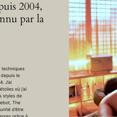
puis 2004,
nnu par la
 techniques
 depuis le
. J’ai
oiles où j’ai
s styles de
uebot,
The
tunité d’être
erses grâce à