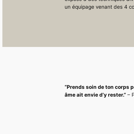
un équipage venant des 4 c
“Prends soin de ton corps 
âme ait envie d’y rester.”
– P