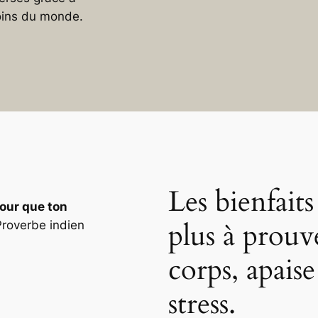
oins du monde.
Les bienfait
pour que ton
plus à prouve
roverbe indien
corps, apaise 
stress.